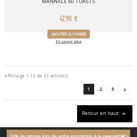
MANNELE 60 TOASTS
47,90 €
AJOUTER AU PANIER
En savoir plus
Affichage 1-12 de 33 article(s)
1
2
3

Retour en haut

close
10% de remise lors de votre inscription à la newsletter !