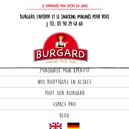
Je commande mon apéro en ligne
BURGARD, l'apéritif et le snacking imaginés pour vous
| Tél: 03 90 29 48 60
J'ORGANISE MON APÉRITIF
NOS BOUTIQUES EN ALSACE
LE SPÉCIALISTE DES PRODUITS
TOUT SUR BURGARD
TRAITEUR APÉRITIF ET
ESPACE PRO
SNACKING DEPUIS 1935 !
BLOG