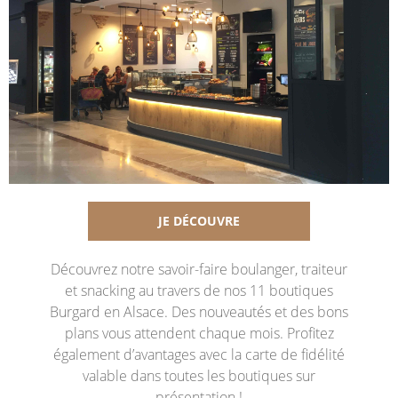
JE DÉCOUVRE
Découvrez notre savoir-faire boulanger, traiteur
et snacking au travers de nos 11 boutiques
Burgard en Alsace. Des nouveautés et des bons
plans vous attendent chaque mois. Profitez
également d’avantages avec la carte de fidélité
valable dans toutes les boutiques sur
présentation !