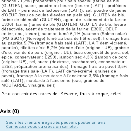
brioche 71,2% (
préparation pour pain spécial
(
farine de blé
(GLUTEN), sucre, poudre au beurre (beurre (LAIT) - protéines
de LAIT - perméat de lactoserum (LAIT)), sel, poudre de jaune
d'OEUF (issu de poules élevées en plein air), GLUTEN de blé,
farine de blé malté (GLUTEN), agent de traitement de la farine :
E300
), farine (
farine de blé (GLUTEN), GLUTEN de blé, levure
désactivée, agent de traitement de la farine: E300
), OEUF
entier, eau, levure), saumon fumé 6,1% (
saumon (Salmo salar)
(POISSON) (Norvège) fumé au bois de hêtre, sel
), fromage frais
au paprika 5,7% (
fromage frais salé
(
LAIT
), LAIT demi-écrémé,
paprika),
rillettes d'oie
5,7% (
viande d'oie (origine : UE), graisse
d'oie, viande de porc (origine : UE), tissu conjonctif de porc, sel,
épice, conservateur : E250
),
jambon sec
4,3% (
jambon de porc
(origine: UE), sel,
sucre (dextrose, saccharose),
conservateur:
E252,
préparation aromatisantes), fromage frais au pavot 3,5%
(
fromage frais salé
(
LAIT
), LAIT demi-écrémé, graines de
pavot), fromage à la moutarde à l'ancienne 3,5% (
fromage frais
salé
(
LAIT
), moutarde à l'ancienne (
eau, graines de
MOUTARDE, vinaigre, sel
))
Peut contenir des traces de :
Sésame, fruits à coque, céleri.
Avis (0)
Seuls les clients enregistrés peuvent poster un avis.
Connectez-vous ou créez un compte
.