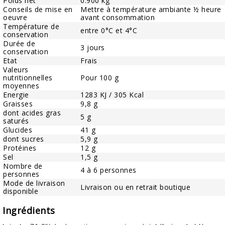
Poids net
0.900 kg
Conseils de mise en
Mettre à température ambiante ½ heure
oeuvre
avant consommation
Température de
entre 0°C et 4°C
conservation
Durée de
3 jours
conservation
Etat
Frais
Valeurs
nutritionnelles
Pour 100 g
moyennes
Energie
1283 KJ / 305 Kcal
Graisses
9,8 g
dont acides gras
5 g
saturés
Glucides
41 g
dont sucres
5,9 g
Protéines
12 g
Sel
1,5 g
Nombre de
4 à 6 personnes
personnes
Mode de livraison
Livraison ou en retrait boutique
disponible
Ingrédients