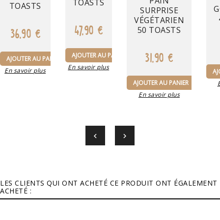
PAIN
TOASTS
TOASTS
G
SURPRISE
VÉGÉTARIEN
47,90 €
50 TOASTS
36,90 €
31,90 €
AJOUTER AU PANIER
AJOUTER AU PANIER
En savoir plus
En savoir plus
AJ
AJOUTER AU PANIER
En savoir plus


LES CLIENTS QUI ONT ACHETÉ CE PRODUIT ONT ÉGALEMENT
ACHETÉ :