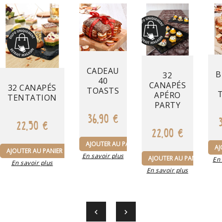
Prix
Prix
CADEAU
B
32
40
Prix
CANAPÉS
32 CANAPÉS
TOASTS
APÉRO
TENTATION
PARTY
36,90 €
22,50 €
22,00 €
AJOUTER AU PANIER
AJ
AJOUTER AU PANIER
En savoir plus
AJOUTER AU PANIER
En 
En savoir plus
En savoir plus

