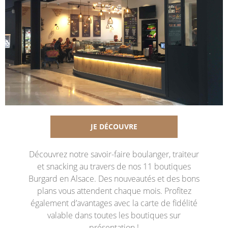
JE DÉCOUVRE
Découvrez notre savoir-faire boulanger, traiteur
et snacking au travers de nos 11 boutiques
Burgard en Alsace. Des nouveautés et des bons
plans vous attendent chaque mois. Profitez
également d’avantages avec la carte de fidélité
valable dans toutes les boutiques sur
présentation !