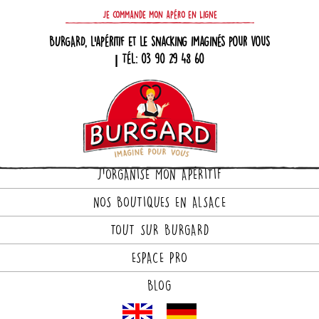
Je commande mon apéro en ligne
BURGARD, l'apéritif et le snacking imaginés pour vous
| Tél: 03 90 29 48 60
J'ORGANISE MON APÉRITIF
NOS BOUTIQUES EN ALSACE
LE SPÉCIALISTE DES PRODUITS
TOUT SUR BURGARD
TRAITEUR APÉRITIF ET
ESPACE PRO
SNACKING DEPUIS 1935 !
BLOG